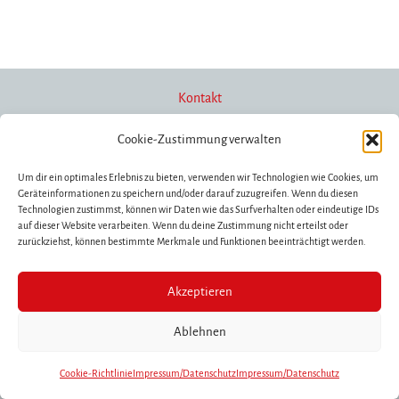
Kontakt
Cookie-Zustimmung verwalten
Newsletter
Um dir ein optimales Erlebnis zu bieten, verwenden wir Technologien wie Cookies, um
Geräteinformationen zu speichern und/oder darauf zuzugreifen. Wenn du diesen
Technologien zustimmst, können wir Daten wie das Surfverhalten oder eindeutige IDs
auf dieser Website verarbeiten. Wenn du deine Zustimmung nicht erteilst oder
Förderung/Spenden
zurückziehst, können bestimmte Merkmale und Funktionen beeinträchtigt werden.
Akzeptieren
Impressum/Datenschutz
Ablehnen
Copyright © 2026 Les Escapades | Website by
webproofed.de
Cookie-Richtlinie
Impressum/Datenschutz
Impressum/Datenschutz