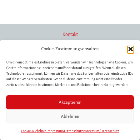
Kontakt
Cookie-Zustimmung verwalten
Newsletter
Um dir ein optimales Erlebnis zu bieten, verwenden wir Technologien wie Cookies, um
Geräteinformationen zu speichern und/oder darauf zuzugreifen. Wenn du diesen
Technologien zustimmst, können wir Daten wie das Surfverhalten oder eindeutige IDs
auf dieser Website verarbeiten. Wenn du deine Zustimmung nicht erteilst oder
Förderung/Spenden
zurückziehst, können bestimmte Merkmale und Funktionen beeinträchtigt werden.
Akzeptieren
Impressum/Datenschutz
Ablehnen
Copyright © 2026 Les Escapades | Website by
webproofed.de
Cookie-Richtlinie
Impressum/Datenschutz
Impressum/Datenschutz