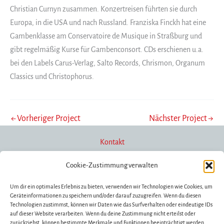
Christian Curnyn zusammen. Konzertreisen führten sie durch
Europa, in die USA und nach Russland. Franziska Finckh hat eine
Gambenklasse am Conservatoire de Musique in Straßburg und
gibt regelmäßig Kurse für Gambenconsort. CDs erschienen u.a.
bei den Labels Carus-Verlag, Salto Records, Chrismon, Organum
Classics und Christophorus.
←
Vorheriger Project
Nächster Project
→
Kontakt
Cookie-Zustimmung verwalten
Newsletter
Um dir ein optimales Erlebnis zu bieten, verwenden wir Technologien wie Cookies, um
Geräteinformationen zu speichern und/oder darauf zuzugreifen. Wenn du diesen
Technologien zustimmst, können wir Daten wie das Surfverhalten oder eindeutige IDs
auf dieser Website verarbeiten. Wenn du deine Zustimmung nicht erteilst oder
Förderung/Spenden
zurückziehst, können bestimmte Merkmale und Funktionen beeinträchtigt werden.