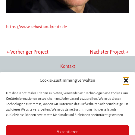
https://www.sebastian-kreutz.de
←
Vorheriger Project
Nächster Project
→
Kontakt
Cookie-Zustimmung verwalten
Newsletter
Um dir ein optimales Erlebnis zu bieten, verwenden wir Technologien wie Cookies, um
Geräteinformationen zu speichern und/oder darauf zuzugreifen. Wenn du diesen
Technologien zustimmst, können wir Daten wie das Surfverhalten oder eindeutige IDs
auf dieser Website verarbeiten. Wenn du deine Zustimmung nicht erteilst oder
Förderung/Spenden
zurückziehst, können bestimmte Merkmale und Funktionen beeinträchtigt werden.
Akzeptieren
Impressum/Datenschutz