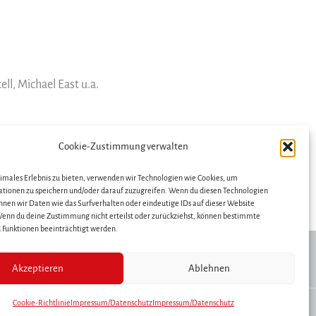
ll, Michael East u.a.
Cookie-Zustimmung verwalten
Nächster Beitrag
→
timales Erlebnis zu bieten, verwenden wir Technologien wie Cookies, um
tionen zu speichern und/oder darauf zuzugreifen. Wenn du diesen Technologien
nnen wir Daten wie das Surfverhalten oder eindeutige IDs auf dieser Website
Wenn du deine Zustimmung nicht erteilst oder zurückziehst, können bestimmte
Funktionen beeinträchtigt werden.
Impressum/Datenschutz
Akzeptieren
Ablehnen
Cookie-Richtlinie
Impressum/Datenschutz
Impressum/Datenschutz