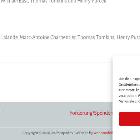
t Michael East, Thomas Tomkins und Henry Purcell.
e Lalande, Marc-Antoine Charpentier, Thomas Tomkins, Henry Purce
Um dir ein op
Geräteinforma
zustimmst, kö
verarbeiten. 
Merkmale und 
r
Förderung/Spenden
Copyright © 2026 Les Escapades | Website by
webproofed.de